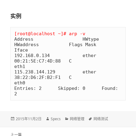
实例
[root@localhost ~]# arp -v
Address                  HWtype  
HWaddress           Flags Mask            
Iface

192.168.0.134            ether   
00:21:5E:C7:4D:88   C                     
eth1

115.238.144.129          ether   
38:22:D6:2F:B2:F1   C                     
eth0

Entries: 2      Skipped: 0      Found: 
2
发
2015年11月2日
作
Specs
分
网络管理
标
网络测试
布
者
类
签
于
文
上一篇