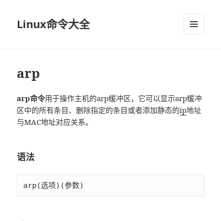
Linux命令大全
菜单和
挂件
arp
arp命令
用于操作主机的arp缓冲区，它可以显示arp缓冲
区中的所有条目、删除指定的条目或者添加静态的
ip
地址
与MAC地址对应关系。
语法
arp(选项)(参数)