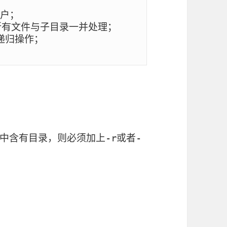
户；

所有文件与子目录一并处理；

行递归操作；

中含有目录，则必须加上
或者
-r
-