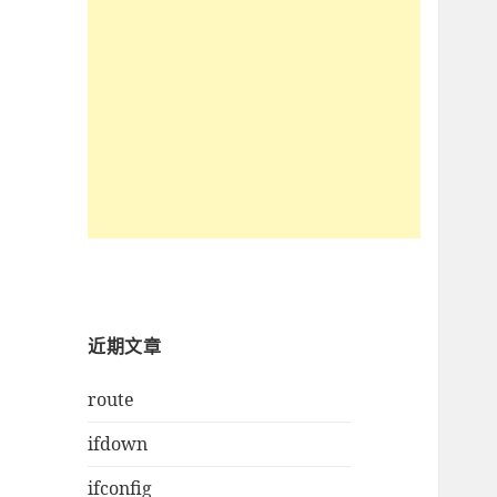
近期文章
route
ifdown
ifconfig