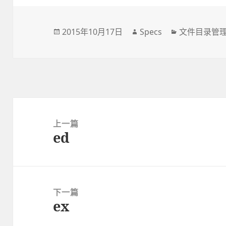
发
2015年10月17日
作
Specs
分
文件目录管
布
者
类
于
文
章
上一篇
ed
导
上
航
篇
文
章：
下一篇
ex
下
篇