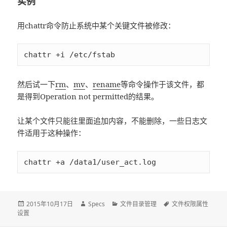
实例
用chattr命令防止系统中某个关键文件被修改：
chattr +i /etc/fstab
然后试一下
rm
、
mv
、
rename
等命令操作于该文件，都
是得到Operation not permitted的结果。
让某个文件只能往里面追加内容，不能删除，一些日志文
件适用于这种操作：
chattr +a /data1/user_act.log
发
2015年10月17日
作
Specs
分
文件目录管理
标
文件权限属性
设置
布
者
类
签
于