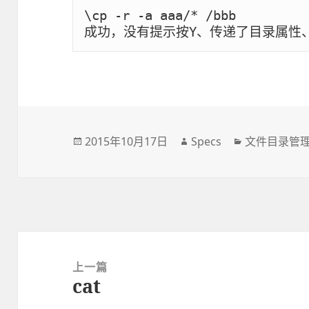
\cp -r -a aaa/* /bbb

成功，没有提示按Y、传递了目录属性
发
2015年10月17日
作
Specs
分
文件目录管
布
者
类
于
文
章
上一篇
cat
导
上
航
篇