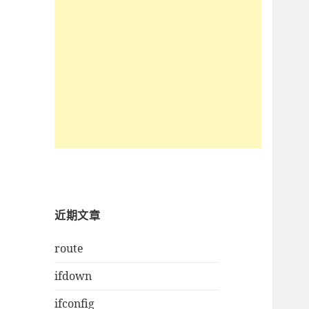
近期文章
route
ifdown
ifconfig