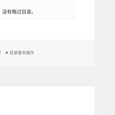
、没有略过目录。
理
标
目录基本操作
签