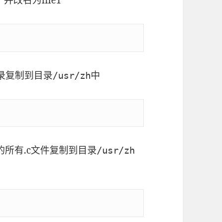
并改名为file1
录复制到目录
中
/usr/zh
的所有.c文件复制到目录
/usr/zh