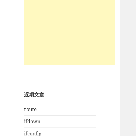
近期文章
route
ifdown
ifconfig