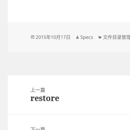
发
2015年10月17日
作
Specs
分
文件目录管
布
者
类
于
文
章
上一篇
restore
导
上
航
篇
文
章：
下一篇