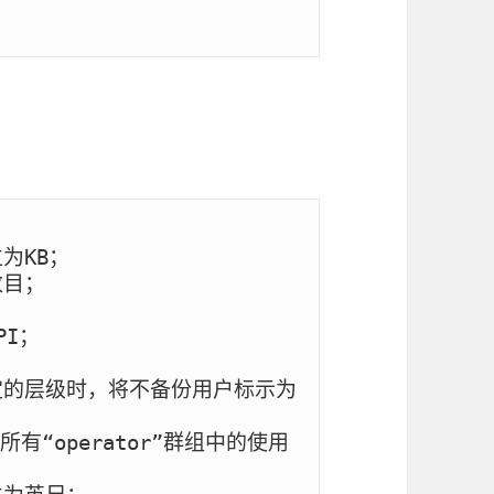
KB；

目；

I；

定的层级时，将不备份用户标示为
有“operator”群组中的使用