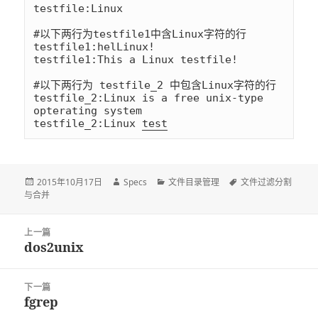
testfile:Linux

#以下两行为testfile1中含Linux字符的行

testfile1:helLinux!

testfile1:This a Linux testfile!

#以下两行为 testfile_2 中包含Linux字符的行

testfile_2:Linux is a free unix-type 
opterating system

testfile_2:Linux 
test
发
2015年10月17日
作
Specs
分
文件目录管理
标
文件过滤分割
与合并
布
者
类
签
于
文
上一篇
章
dos2unix
上
导
篇
航
文
下一篇
章：
fgrep
下