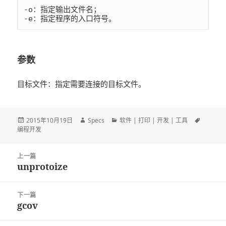
-o：指定输出文件名；

-e：指定程序的入口符号。
参数
目标文件：指定需要连接的目标文件。
发
2015年10月19日
作
Specs
分
软件 | 打印 | 开发 | 工具
标
编程开发
布
者
类
签
于
文
上一篇
章
unprotoize
上
导
篇
航
文
下一篇
章：
gcov
下
篇