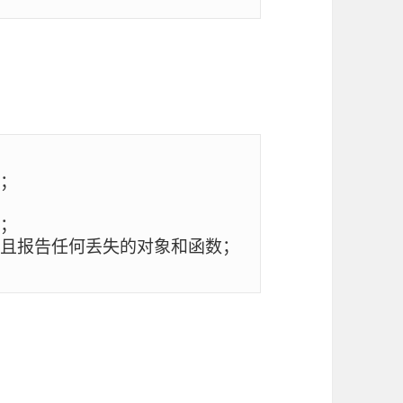
；

；

且报告任何丢失的对象和函数；
