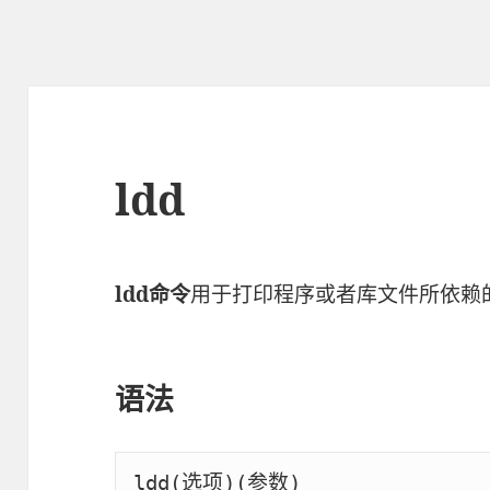
ldd
ldd命令
用于打印程序或者库文件所依赖
语法
ldd(选项)(参数)