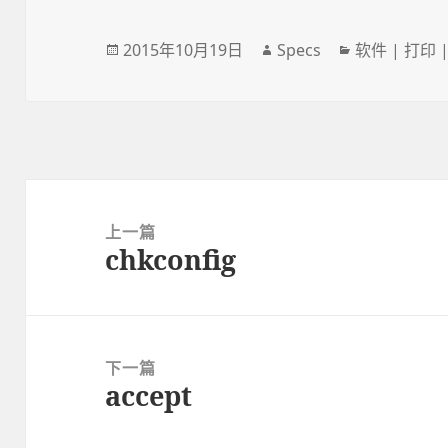
发
2015年10月19日
作
Specs
分
软件 | 打印 
布
者
类
于
文
章
上一篇
chkconfig
导
上
航
篇
文
章：
下一篇
accept
下
篇