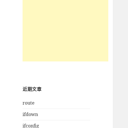
近期文章
route
ifdown
ifconfig