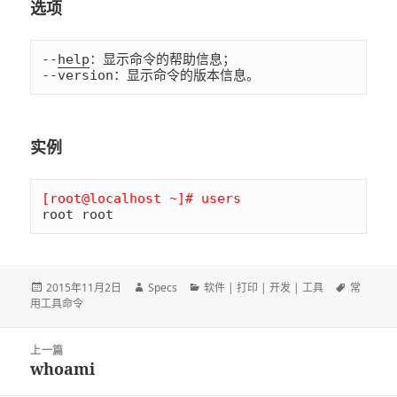
选项
--
help
：显示命令的帮助信息；

--version：显示命令的版本信息。
实例
[root@localhost ~]# users
root root
发
2015年11月2日
作
Specs
分
软件 | 打印 | 开发 | 工具
标
常
用工具命令
布
者
类
签
于
文
上一篇
章
whoami
上
导
篇